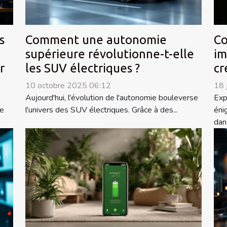
s
Comment une autonomie
Co
supérieure révolutionne-t-elle
im
r
les SUV électriques ?
cr
10 octobre 2025 06:12
18 
Aujourd'hui, l'évolution de l'autonomie bouleverse
Exp
de
l'univers des SUV électriques. Grâce à des...
éni
dans