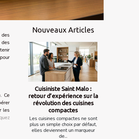
Nouveaux Articles
e des
e des
tenir
 pour
Cuisiniste Saint Malo :
e. Ce
retour d’expérience sur la
bérer
révolution des cuisines
compactes
r les
iquez
Les cuisines compactes ne sont
plus un simple choix par défaut,
elles deviennent un marqueur
de...