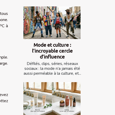
 tous
hone.
 PC à
Mode et culture :
l’incroyable cercle
d’influence
mple.
arge.
Défilés, clips, séries, réseaux
sociaux : la mode n’a jamais été
aussi perméable à la culture, et...
devez
ottez