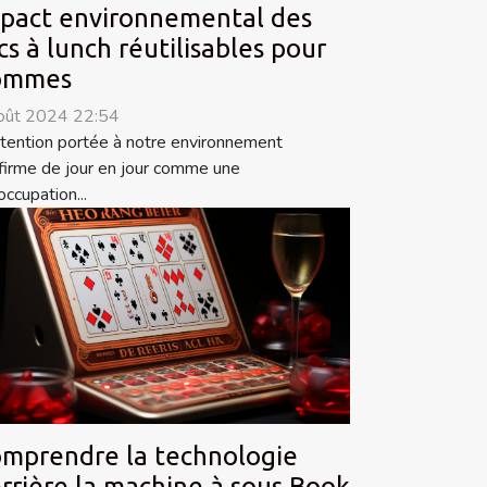
pact environnemental des
cs à lunch réutilisables pour
ommes
oût 2024 22:54
ttention portée à notre environnement
ffirme de jour en jour comme une
occupation...
mprendre la technologie
rrière la machine à sous Book