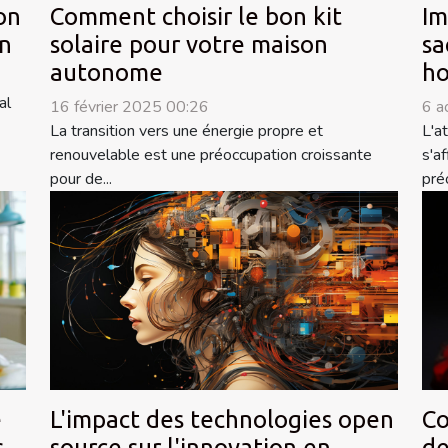
on
Comment choisir le bon kit
Im
on
solaire pour votre maison
sa
autonome
h
al
16 février 2025 00:26
6 a
La transition vers une énergie propre et
L'a
renouvelable est une préoccupation croissante
s'a
pour de...
pré
L'impact des technologies open
Co
e
source sur l'innovation en
de
s