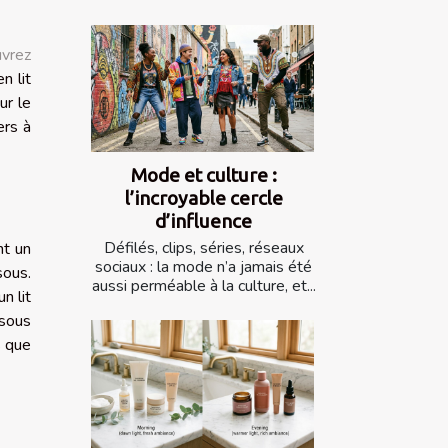
vrez
n lit
ur le
ers à
Mode et culture :
l’incroyable cercle
d’influence
Défilés, clips, séries, réseaux
nt un
sociaux : la mode n’a jamais été
sous.
aussi perméable à la culture, et...
n lit
 sous
s que