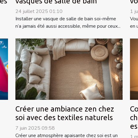
es
vasques de salle de bain
vo
24 juillet 2025 01:10
1 j
Installer une vasque de salle de bain soi-même
Vou
n’a jamais été aussi accessible, même pour ceux...
en 
Créer une ambiance zen chez
Co
soi avec des textiles naturels
ch
es
7 juin 2025 09:58
Créer une atmosphère apaisante chez soi est un
1 m