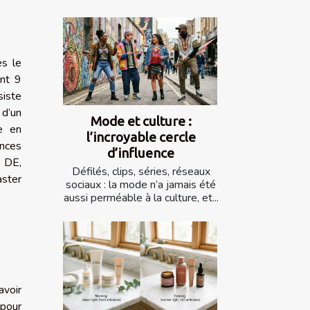
ès le
ent 9
siste
 d’un
Mode et culture :
e en
l’incroyable cercle
ences
d’influence
n DE,
Défilés, clips, séries, réseaux
aster
sociaux : la mode n’a jamais été
aussi perméable à la culture, et...
avoir
 pour