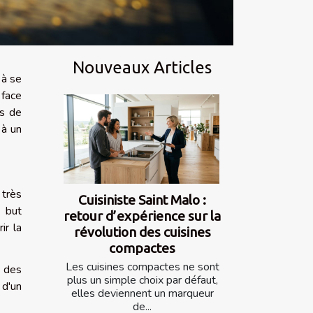
Nouveaux Articles
 à se
 face
us de
 à un
 très
Cuisiniste Saint Malo :
e but
retour d’expérience sur la
ir la
révolution des cuisines
compactes
Les cuisines compactes ne sont
r des
plus un simple choix par défaut,
 d'un
elles deviennent un marqueur
de...