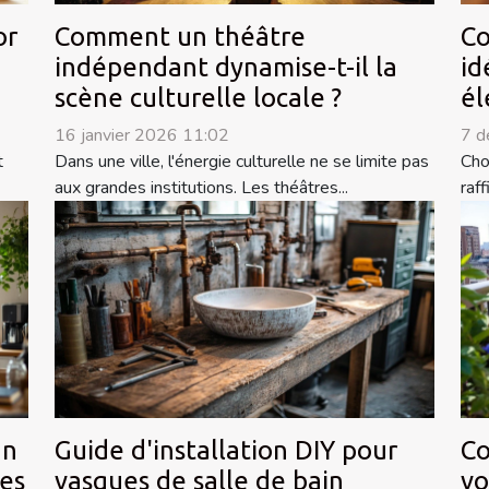
or
Comment un théâtre
Co
indépendant dynamise-t-il la
id
scène culturelle locale ?
él
16 janvier 2026 11:02
7 d
t
Dans une ville, l'énergie culturelle ne se limite pas
Cho
aux grandes institutions. Les théâtres...
raf
an
Guide d'installation DIY pour
Co
es
vasques de salle de bain
vo